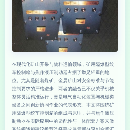
在现代化矿山开采与物料运输领域，矿用隔爆型绞
车控制箱与焦作液压制动器占据了举足轻重的地
位。尤其是随着煤矿、金属矿山对安全标准与节能
控制要求的严格进步，两者的融合已不仅关乎机械
整体灵活精准运行，更是电气自动化装置与机械类
设备之间创新协同作业的代表形态。本文将围绕矿
用隔爆型绞车控制箱的组成与原理，并与焦作液压
制动器在实际应用中的适配性与一体配套方案来做
系统阐述和建议推荐选择要求展示部分深刻空间汇